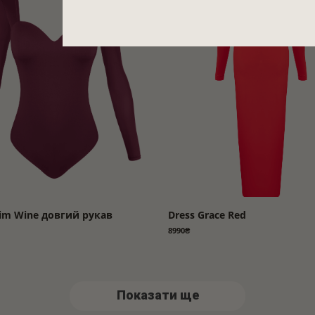
lim Wine довгий рукав
Dress Grace Red
8990₴
Показати ще