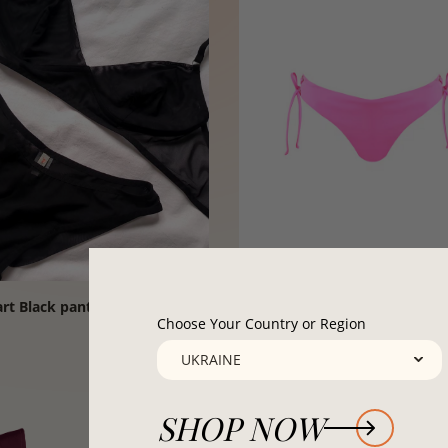
art Black panties
Besttan pink pan
Choose Your Country or Region
1580₴
SHOP NOW