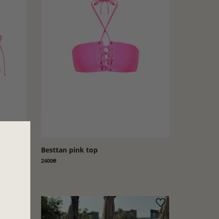
Besttan pink top
2400₴