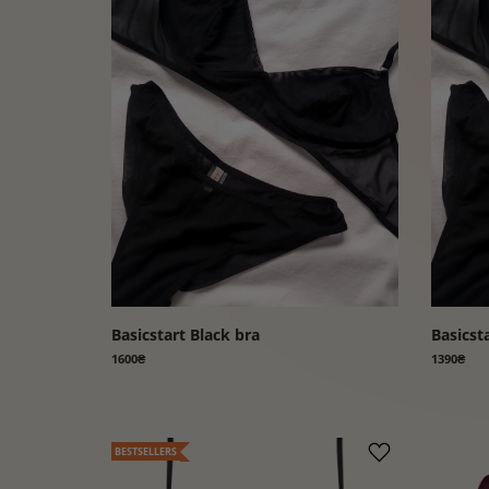
Basicstart Black bra
Basicst
1600₴
1390₴